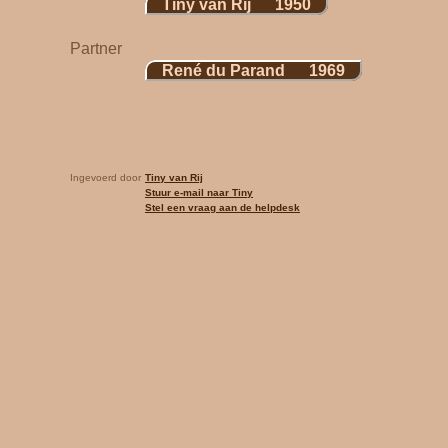
Tiny van Rij 1950
Partner
René du Parand 1969
Ingevoerd door
Tiny van Rij
Stuur e-mail naar Tiny
Stel een vraag aan de helpdesk