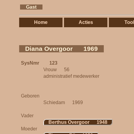
Gast
Home
Acties
Too
Diana Overgoor 1969
SysNmr
123
Vrouw 56
administratief medewerker
Geboren
Schiedam 1969
Vader
Berthus Overgoor 1948
Moeder