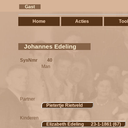
Gast
Home
Acties
Too
Johannes Edeling
SysNmr
40
Man
Partner
Pietertje Rietveld
Kinderen
Elizabeth Edeling 23-1-1861 (67)