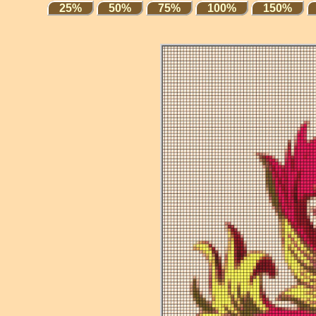
25%
50%
75%
100%
150%