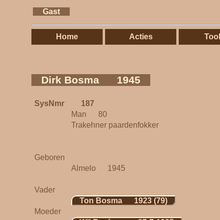
Gast
Home
Acties
Too
Dirk Bosma 1945
SysNmr
187
Man 80
Trakehner paardenfokker
Geboren
Almelo 1945
Vader
Ton Bosma 1923 (79)
Moeder